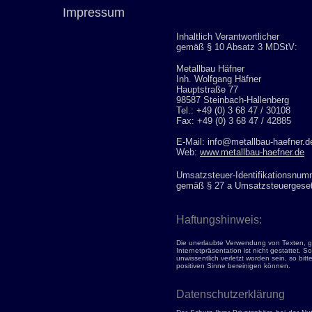
Impressum
Inhaltlich Verantwortlicher
gemäß § 10 Absatz 3 MDStV:
Metallbau Häfner
Inh. Wolfgang Häfner
Hauptstraße 77
98587 Steinbach-Hallenberg
Tel.: +49 (0) 3 68 47 / 30108
Fax: +49 (0) 3 68 47 / 42885
E-Mail: info@metallbau-haefner.d
Web:
www.metallbau-haefner.de
Umsatzsteuer-Identifikationsnum
gemäß § 27 a Umsatzsteuergese
Haftungshinweis:
Die unerlaubte Verwendung von Texten, g
Internetpräsentation ist nicht gestattet. So
unwissentlich verletzt worden sein, so bitt
positiven Sinne bereinigen können.
Datenschutzerklärung