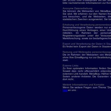
Der Schutz Ihrer Privatsphäre bei der N
bitte nachstehende Informationen zur Ken
Anonyme Datenerhebung
Sie können die Webseiten von Metallbau
Sie sind. Wir erfahren nur den Namen Ihr
uns besuchen, und die Webseiten, di
statistischen Zwecken ausgewertet. Sie bl
Erhebung und Verarbeitung personenbez
Personenbezogene Daten werden nur erh
Durchführung eines Vertrages, einer Umfr
mitteilen. Im Rahmen der personal
Registrierungsdaten unter der Voraus
Marktforschung, sowie zur bedarfsgerechte
Export und Verarbeitung der Daten in St
Es findet kein Export der Daten in Staate
Nutzung und Weitergabe personenbezog
Die im Rahmen der Webseiten von Meta
ohne Ihre Einwilligung nur zur Bearbeitung
statt.
Externe Links
Zu Ihrer optimalen Information finden Sie
Soweit dies nicht offensichtlich erkenn
externen Link handelt. Metallbau Häfner ha
Seiten anderer Anbieter. Die Garantien d
dort nicht.
Weitere Informationen und Kontakte
Wenn Sie weitere Fragen zum Thema "Dat
Mail
an uns.